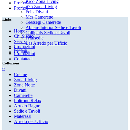
Kico Zona Living
Promo9
S75 Zona Living
Promo8
Felis Divani
Mcs Camerette
Links
Giessegi Camerette
Abitare Interior Sedie e Tavoli
Home
Calligaris Sedie e Tavoli
Chi Siamo
Friulsedie
Servizi
Las Arredo per Ufficio
Promozioni
Servizi
Contattaci
Promozioni
Contattaci
Collezioni
0
Cucine
Zona Living
Zona Notte
Divani
Camerette
Poltrone Relax
Arredo Bagno
Sedie e Tavoli
Materassi
Arredo per Ufficio