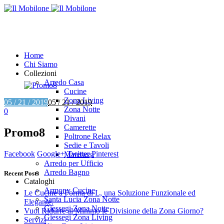
Home
Chi Siamo
Collezioni
Arredo Casa
Cucine
Zona Living
05 / 21 / 2019
05 / 21 / 2019
Zona Notte
0
Divani
Camerette
Promo8
Poltrone Relax
Sedie e Tavoli
Facebook
Google+
Twitter
Pinterest
Materassi
Arredo per Ufficio
Arredo Bagno
Recent Posts
Cataloghi
Armony Cucine
Le Cucine a Forma di L, una Soluzione Funzionale ed
Santa Lucia Zona Notte
Elegante.
Giessegi Zona Notte
Vuoi Ridurre al Minimo le Divisione della Zona Giorno?
Giessegi Zona Living
Servizi