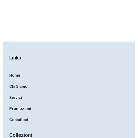
Sfoglia il My Home 2019
Calligaris Catalogo
Links
Home
Chi Siamo
Servizi
Promozioni
Contattaci
Collezioni