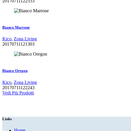
20170711122553
Zoom
Dettagli
Bianco Marrone
Kico
,
Zona Living
20170711121303
Zoom
Dettagli
Bianco Oregon
Kico
,
Zona Living
20170711122243
Vedi Più Prodotti
Links
Home