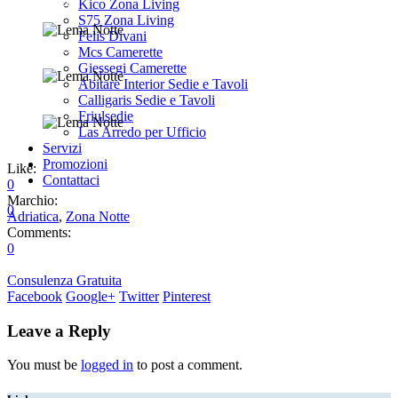
Kico Zona Living
S75 Zona Living
Felis Divani
Zoom
Mcs Camerette
Giessegi Camerette
Abitare Interior Sedie e Tavoli
Zoom
Calligaris Sedie e Tavoli
Friulsedie
Las Arredo per Ufficio
Zoom
Servizi
Promozioni
Like:
Contattaci
0
Marchio:
0
Adriatica
,
Zona Notte
Comments:
0
Consulenza Gratuita
Facebook
Google+
Twitter
Pinterest
Leave a Reply
You must be
logged in
to post a comment.