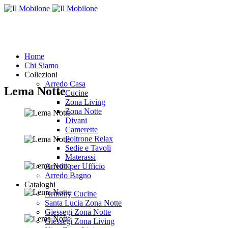
Home
Chi Siamo
Collezioni
Arredo Casa
Lema Notte
Cucine
Zona Living
Zona Notte
Divani
Zoom
Camerette
Poltrone Relax
Sedie e Tavoli
Zoom
Materassi
Arredo per Ufficio
Zoom
Arredo Bagno
Cataloghi
Armony Cucine
Zoom
Santa Lucia Zona Notte
Giessegi Zona Notte
Giessegi Zona Living
Zoom