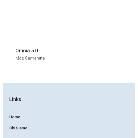
Omnia 5.0
S
Mcs Camerette
G
Links
Home
Chi Siamo